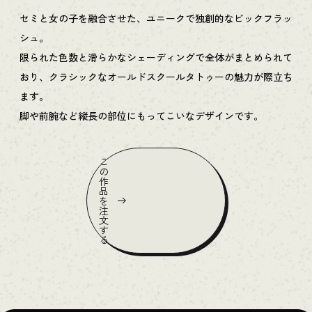
セミと女の子を融合させた、ユニークで独創的なビックフラッ
シュ。
限られた色数と滑らかなシェーディングで全体がまとめられて
おり、クラシックなオールドスクールタトゥーの魅力が際立ち
ます。
脚や前腕など縦長の部位にもってこいなデザインです。
こ
の
作
品
を
注
文
す
る