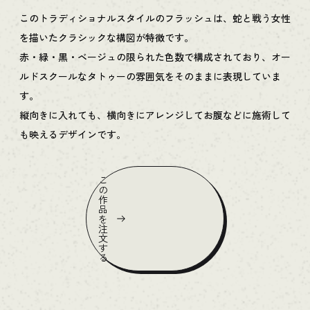
このトラディショナルスタイルのフラッシュは、蛇と戦う女性
を描いたクラシックな構図が特徴です。
赤・緑・黒・ベージュの限られた色数で構成されており、オー
ルドスクールなタトゥーの雰囲気をそのままに表現していま
す。
縦向きに入れても、横向きにアレンジしてお腹などに施術して
も映えるデザインです。
こ
の
作
品
を
注
文
す
る