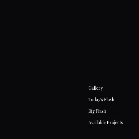
Home
About
Artists
Prices
Articles
Contact
Tattoos
Gallery
Today's Flash
Big Flash
Available Projects