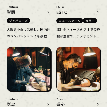
Horitaka
ESTO
彫爵
ESTO
ジャパニーズ
ニュースクール
カラー
大阪を中心に活動し、国内外
海外タトゥースタジオでの経
のコンベンションにも多数参
験が豊富で、アメリカントラ
加する実力派アーティスト。
ディショナルやニュースクー
20年のキャリアの中で培った
ルをはじめとする、タトゥー
スキルで、和彫りを中心とし
カルチャーを象徴するスタイ
た多彩なジャンルのタトゥー
ルを得意とするアーティス
を巧みに描き出します。2019
ト。同じくアメ村にあるご自
年末からチームの一員として
身のスタジオ「JADE HEART
GOOD TIMES INKを支えてい
TATTOO」でも活躍中のアー
ます。
ティストです。
Horitada
Yusin
彫忠
遊心