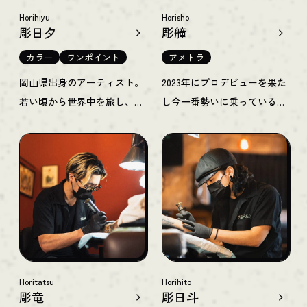
Horihiyu
Horisho
彫日夕
彫艟
カラー
ワンポイント
アメトラ
岡山県出身のアーティスト。
2023年にプロデビューを果た
若い頃から世界中を旅し、そ
し今一番勢いに乗っているア
の中で培った独特の感性と閃
ーティストです。アメリカン
きからユニークなデザインを
トラディショナルを基調とし
生み出します。また、細かな
た、ユニークなデザインが特
デザインをこなす集中力が彼
長です。
の持ち味です。
Horitatsu
Horihito
彫竜
彫日斗