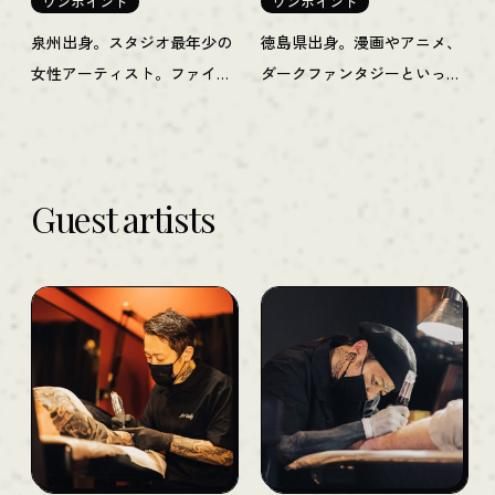
ワンポイント
ワンポイント
泉州出身。スタジオ最年少の
徳島県出身。漫画やアニメ、
女性アーティスト。ファイン
ダークファンタジーといった
ラインやアウトラインを取ら
カルチャーをバックボーンに
ないラインレスタトゥーを中
持つアーティスト。緻密なド
心に、女性ならではの感性で
ットワークや繊細なファイン
繊細かつ斬新な作品を手掛け
ラインを駆使し、独自のグラ
Guest artists
ます。
フィック世界をタトゥーへと
昇華させます。ディテールへ
のこだわりと卓越したセンス
で、オリジナリティ溢れる唯
一無二の作品を創り上げま
す。