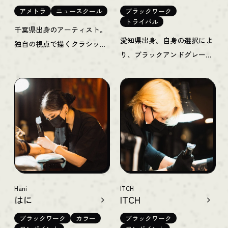
アメトラ
ニュースクール
ブラックワーク
トライバル
千葉県出身のアーティスト。
愛知県出身。自身の選択によ
独自の視点で描くクラシック
り、ブラックアンドグレーを
なオールドスクールや、ネオ
専門とするアーティスト。ユ
トラディショナルのタトゥー
ーモアに富んだモチーフなが
を得意とし、シックな色彩を
ら、滑らかなグラデーション
用いたデザイン性の高い作品
と高いコントラストで演出さ
が特長です。
れた、オリジナルの作品を描
き上げます。
Hani
ITCH
はに
ITCH
ブラックワーク
カラー
ブラックワーク