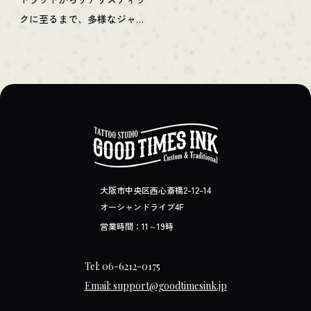
クに至るまで、多様なジャン
ルのタトゥーを巧みに手掛け
ます。同じく当店のゲストア
ーティストである遊心氏の元
で、北梅田のタトゥースタジ
オUNTIVEでも活躍中のアー
ティストです。2023年より
Good Times Inkのメンバーに
加わり、その独自の感性と技
大阪市中央区西心斎橋2-12-14
術で今後の更なる活躍が期待
オーシャンドライブ4F
されるアーティストです。
営業時間：11～19時
Tel: 06-6212-0175
Email: support@goodtimesink.jp