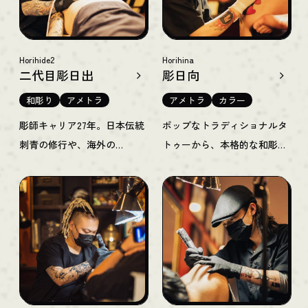
Horihide2
Horihina
二代目彫日出
彫日向
和彫り
アメトラ
アメトラ
カラー
彫師キャリア27年。日本伝統
ポップなトラディショナルタ
刺青の修行や、海外の
トゥーから、本格的な和彫
Tattoo Shopでの経験をもと
り、重厚なブラックワークま
に、本格的な刺青・タトゥー
で、幅広いスタイルに精通し
をご提供します。和彫り・洋
ています。中でも色彩豊かな
彫りを始めとする幅広いスタ
カラーの作品を得意とし、抜
イルに、独自のアレンジを加
群のセンスでオリジナルのタ
え、唯一無二の作品を創り上
トゥーを創りあげます。
げます。