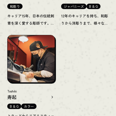
和彫り
ジャパニーズ
B & G
キャリア15年、日本の伝統刺
12年のキャリアを持ち、和彫
青を深く愛する彫師です。ま
りから洋彫りまで、様々なジ
た、非常に美しく繊細なタト
ャンルのタトゥーを手掛ける
ゥーイングも得意としていま
アーティストです。2018年か
す。マシン彫りも手彫りも得
ら北梅田に自身のスタジオ
意とし、幅広いジャンルのタ
UNTIVE（アンティブ）を構
トゥーにも対応可能です。
え、活躍を続けています。
2023年からGOOD TIMES INK
2022年よりGood Times Inkの
のメンバーに加わり、奈良で
一員として仲間に加わりまし
自身のスタジオも運営してい
た。
ます。
Toshiki
寿起
B & G
カラー
トラッドからリアリスティッ