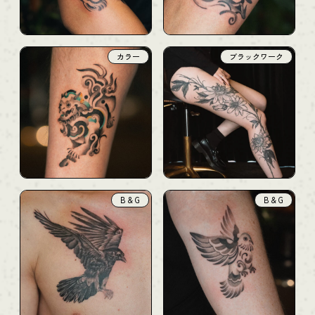
カラー
B & G
ブラックワーク
B & G
B & G
B & G