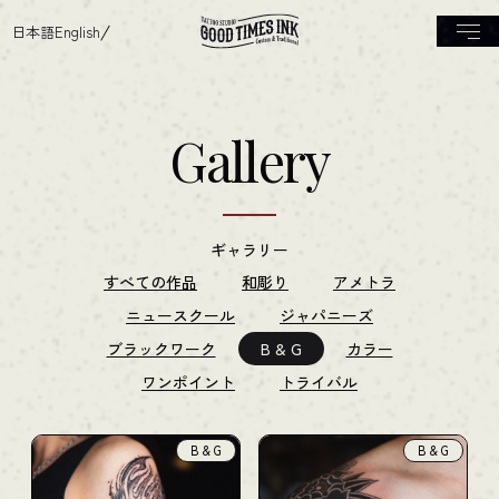
日本語
English
Gallery
ギャラリー
すべての作品
和彫り
アメトラ
ニュースクール
ジャパニーズ
ブラックワーク
B & G
カラー
ワンポイント
トライバル
B & G
B & G