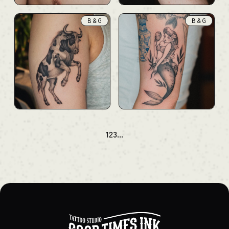
B & G
B & G
1
2
3
...
次のページ