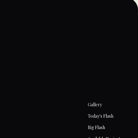
Home
About
Artists
Prices
Articles
Contact
Tattoos
Gallery
Today's Flash
Big Flash