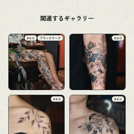
関連するギャラリー
B & G
ブラックワーク
B & G
B & G
B & G