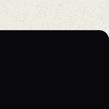
Home
About
Artists
Prices
Articles
Contact
Tattoos