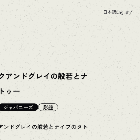
日本語
English
クアンドグレイの般若とナ
トゥー
ジャパニーズ
彫艟
アンドグレイの般若とナイフのタト
。