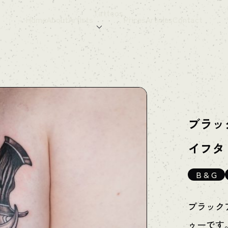
Tattoos
Home
About
Artists
Prices
Articles
Contact
ブラッ
イフタ
B & G
ブラック
ゥーです