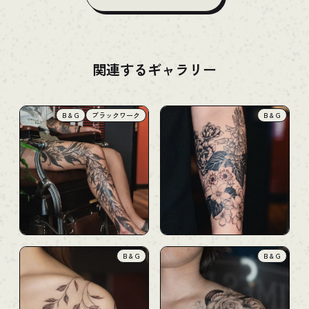
関連するギャラリー
B & G
ブラックワーク
B & G
B & G
B & G